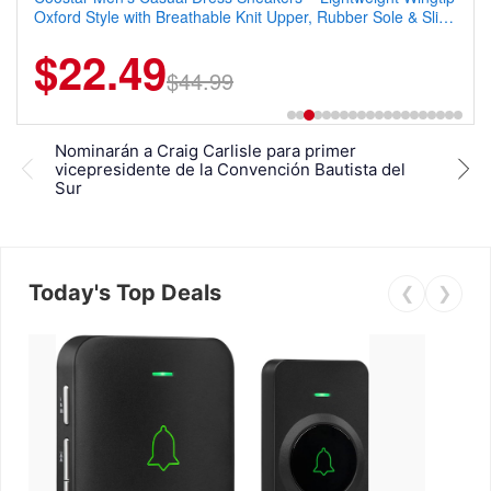
Oxford Style with Breathable Knit Upper, Rubber Sole & Slip-
On Elastic Collar, Business & Walking Shoe
$22.49
$44.99
Nominarán a Craig Carlisle para primer
20.0
vicepresidente de la Convención Bautista del
la C
Sur
Today's Top Deals
❮
❯