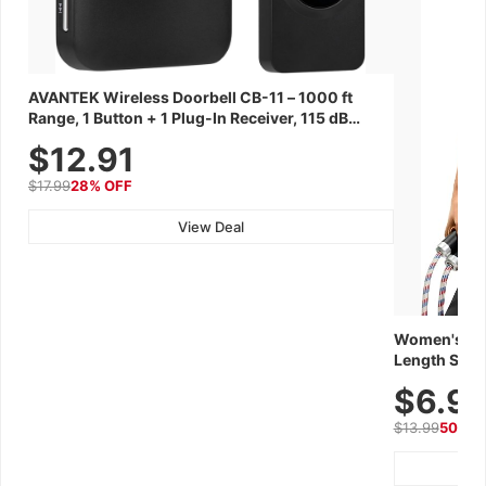
AVANTEK Wireless Doorbell CB-11 – 1000 ft
Range, 1 Button + 1 Plug-In Receiver, 115 dB
Volume, LED Flash, 52 Chimes, Waterproof, 3-
$12.91
Year Battery
$17.99
28% OFF
View Deal
Women's Wor
Length Short
Breathable f
$6.9
Summer We
$13.99
50% O