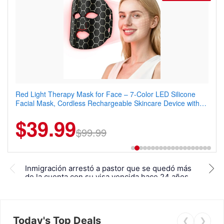
Red Light Therapy Mask for Face – 7-Color LED Silicone
Men's Slim Fit Polo Shirt – Quick Dry Moisture Wicking, High
Facial Mask, Cordless Rechargeable Skincare Device with
Elasticity, Athletic Fit Polo for Golf, Tennis, Work & Casual
240 LEDs for Home & Travel
Wear (Runs Small, Size Up)
$39.99
$6.99
$29.99
$99.99
Emp
Inmigración arrestó a pastor que se quedó más
en E
de la cuenta con su visa vencida hace 24 años
pro
Today's Top Deals
❮
❯