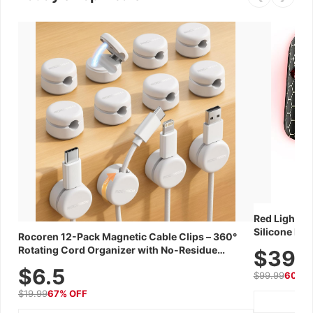
Red Light Th
Silicone Fac
Rocoren 12-Pack Magnetic Cable Clips – 360°
Skincare Dev
Rotating Cord Organizer with No-Residue
$39.
Adhesive, Cord Holder for Desk, Nightstand,
$6.5
$99.99
60% 
Wall, Car & Office, White
$19.99
67% OFF