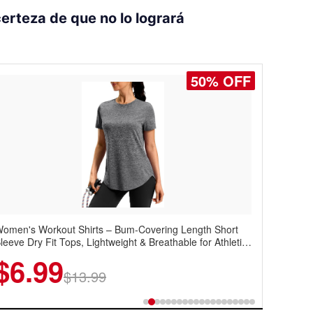
erteza de que no lo logrará
50% OFF
50% OFF
omen's Workout Shirts – Bum-Covering Length Short
oostar Men's Casual Dress Sneakers – Lightweight
leeve Dry Fit Tops, Lightweight & Breathable for Athletic,
ingtip Oxford Style with Breathable Knit Upper, Rubber
iking, Running & Summer Wear
ole & Slip-On Elastic Collar, Business & Walking Shoe
$6.99
$22.49
$13.99
$44.99