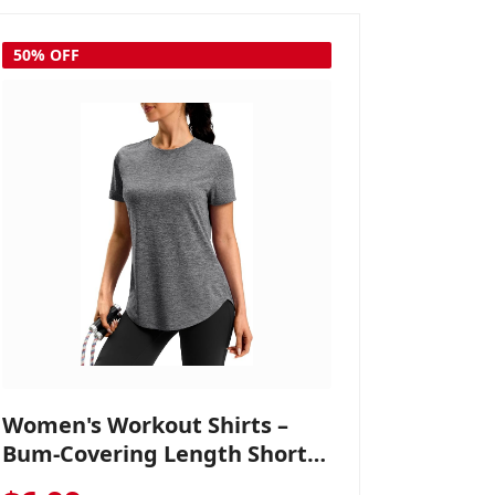
50% OFF
Coostar Men's Casual Dress
Sneakers – Lightweight
Wingtip Oxford Style with