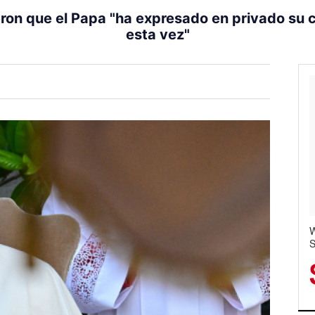
eron que el Papa "ha expresado en privado su c
esta vez"
W
C
S
W
H
S