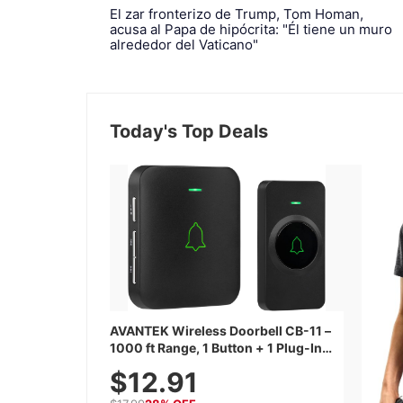
El zar fronterizo de Trump, Tom Homan,
acusa al Papa de hipócrita: "Él tiene un muro
alrededor del Vaticano"
Today's Top Deals
AVANTEK Wireless Doorbell CB-11 –
1000 ft Range, 1 Button + 1 Plug-In
Receiver, 115 dB Volume, LED Flash,
$12.91
52 Chimes, Waterproof, 3-Year
Battery