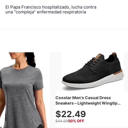
El Papa Francisco hospitalizado, lucha contra
una "compleja" enfermedad respiratoria
Coostar Men's Casual Dress
Sneakers – Lightweight Wingtip
Oxford Style with Breathable Knit
$22.49
Upper, Rubber Sole & Slip-On Elastic
Collar, Business & Walking Shoe
$44.99
50% OFF