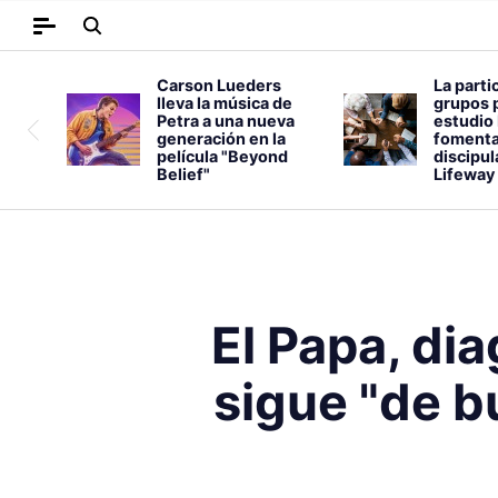
Carson Lueders
La parti
lleva la música de
grupos 
Petra a una nueva
estudio 
generación en la
fomenta
película "Beyond
discipu
Belief"
Lifeway
El Papa, di
sigue "de b