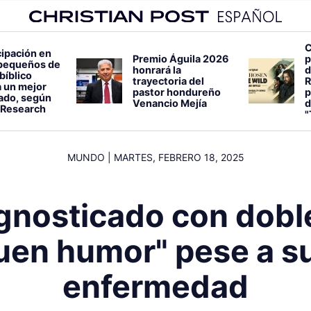
C
cipación en
Premio Águila 2026
p
pequeños de
honrará la
d
bíblico
trayectoria del
R
 un mejor
pastor hondureño
p
lado, según
Venancio Mejía
d
 Research
"
MUNDO
|
MARTES, FEBRERO 18, 2025
agnosticado con dob
uen humor" pese a s
enfermedad