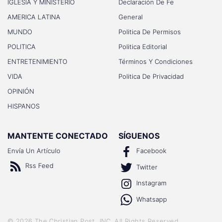
IGLESIA Y MINISTERIO
Declaración De Fe
AMERICA LATINA
General
MUNDO
Politica De Permisos
POLITICA
Politica Editorial
ENTRETENIMIENTO
Términos Y Condiciones
VIDA
Politica De Privacidad
OPINIÓN
HISPANOS
MANTENTE CONECTADO
SÍGUENOS
Envía Un Artículo
Facebook
Rss Feed
Twitter
Instagram
Whatsapp
©
2026
The Christian Post, INC
. All Rights Reserved.