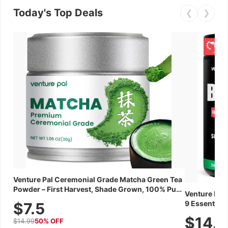
Today's Top Deals
❮
❯
Venture Pal Ceremonial Grade Matcha Green Tea
Powder – First Harvest, Shade Grown, 100% Pure
Venture Pal
with No Additives, Unsweetened, Vegan &
9 Essential 
$7.5
Gluten-Free, 30g Tin
Caffeine, El
$14.
$14.99
50% OFF
Recovery, G