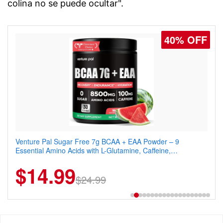
colina no se puede ocultar".
40% OFF
30% OFF
Venture Pal Sugar Free 7g BCAA + EAA Powder – 9
Venture Pal Sugar Free Protein Coffee – Cold Brew Mocha
Essential Amino Acids with L-Glutamine, Caffeine,
Instant Iced Coffee with MCT Oil, Probiotics, Fiber & 13
Electrolytes & Vitamins for Muscle Recovery, Growth &
Vitamins, 70mg Caffeine, Keto & Gluten-Free, 20 Servings
$14.99
$13.29
Hydration
$24.99
$18.99