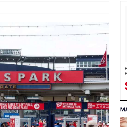
M
H
C
M