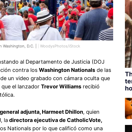
en Washington, D.C. |
|
WoodysPhotos/iStock
instando al Departamento de Justicia (DOJ
gación contra los
Washington Nationals
de las
Th
ón de un video grabado con cámara oculta que
te
o que el lanzador
Trevor Williams
recibió
ho
ólica.
 general adjunta, Harmeet Dhillon
, quien
, la
directora ejecutiva de CatholicVote,
 los Nationals por lo que calificó como una