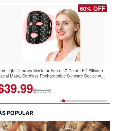
77% OFF
en's Slim Fit Polo Shirt – Quick Dry Moisture Wicking,
igh Elasticity, Athletic Fit Polo for Golf, Tennis, Work &
asual Wear (Runs Small, Size Up)
$6.99
$29.99
ÁS POPULAR