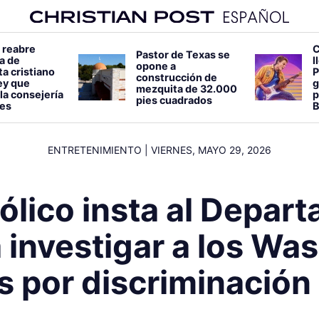
 reabre
C
Pastor de Texas se
a de
l
opone a
a cristiano
P
construcción de
ey que
g
mezquita de 32.000
la consejería
p
pies cuadrados
es
B
ENTRETENIMIENTO
|
VIERNES, MAYO 29, 2026
ólico insta al Depar
a investigar a los Wa
s por discriminación 