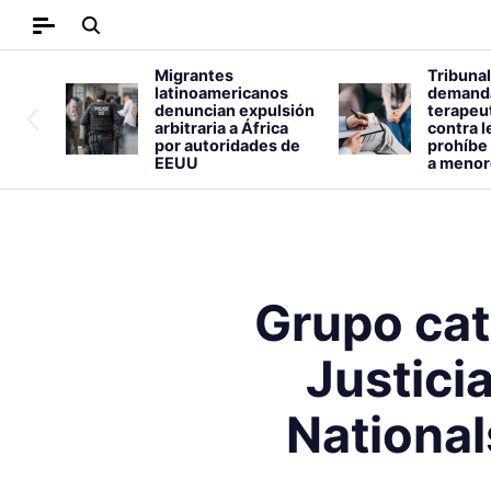
Migrantes
Tribunal
latinoamericanos
demand
denuncian expulsión
terapeut
arbitraria a África
contra l
por autoridades de
prohíbe 
EEUU
a menor
Grupo cat
Justici
National