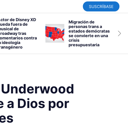
SUSCRÍBASE
ctor de Disney XD
Migración de
ueda fuera de
personas trans a
usical de
estados demócratas
roadway tras
se convierte en una
omentarios contra
crisis
a ideología
presupuestaria
ransgénero
e Underwood
 a Dios por
es