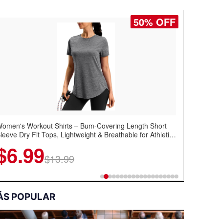
50% OFF
oostar Men's Casual Dress Sneakers – Lightweight
ingtip Oxford Style with Breathable Knit Upper, Rubber
ole & Slip-On Elastic Collar, Business & Walking Shoe
$22.49
$44.99
ÁS POPULAR