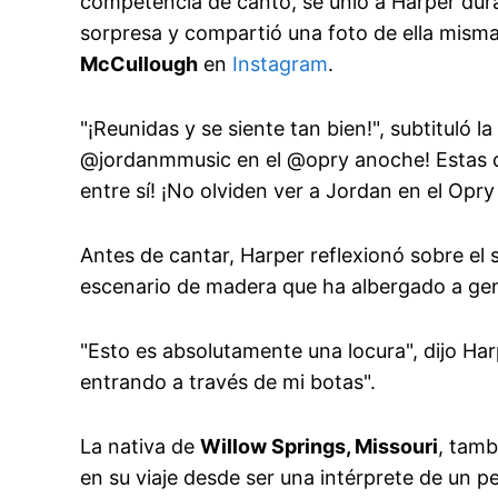
competencia de canto, se unió a Harper dura
sorpresa y compartió una foto de ella misma
McCullough
en
Instagram
.
"¡Reunidas y se siente tan bien!", subtitul
@jordanmmusic en el @opry anoche! Estas dos
entre sí! ¡No olviden ver a Jordan en el Op
Antes de cantar, Harper reflexionó sobre el 
escenario de madera que ha albergado a gen
"Esto es absolutamente una locura", dijo Har
entrando a través de mi botas".
La nativa de
Willow Springs, Missouri
, tamb
en su viaje desde ser una intérprete de un 