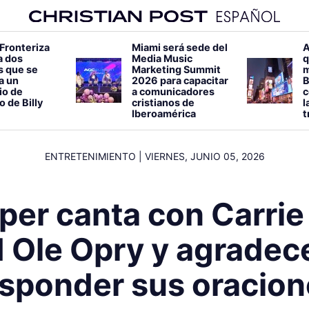
 Fronteriza
Miami será sede del
A
a dos
Media Music
q
s que se
Marketing Summit
m
 a un
2026 para capacitar
B
io de
a comunicadores
c
o de Billy
cristianos de
l
Iberoamérica
t
ENTRETENIMIENTO
|
VIERNES, JUNIO 05, 2026
per canta con Carri
d Ole Opry y agradece
esponder sus oracion