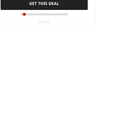
GET THIS DEAL
Shoe
CP Deals