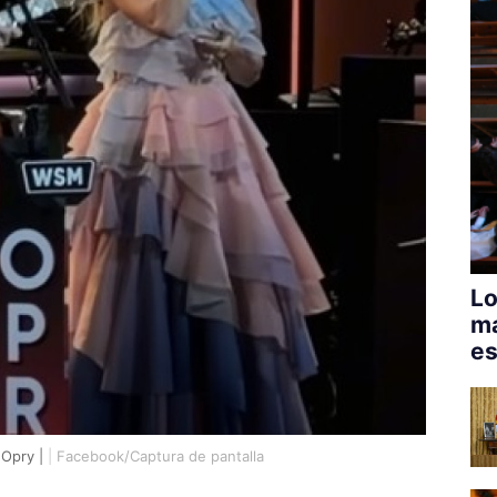
Lo
má
es
 Opry |
|
Facebook/Captura de pantalla