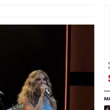
C
W
S
M