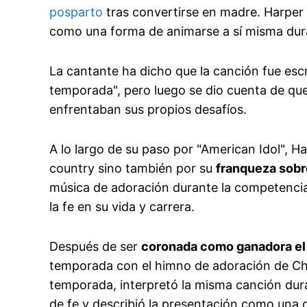
posparto
tras convertirse en madre. Harper d
como una forma de animarse a sí misma duran
La cantante ha dicho que la canción fue esc
temporada", pero luego se dio cuenta de qu
enfrentaban sus propios desafíos.
A lo largo de su paso por "American Idol", H
country sino también por su
franqueza sobre
música de adoración durante la competencia 
la fe en su vida y carrera.
Después de ser
coronada como ganadora el
temporada con el himno de adoración de Chri
temporada, interpretó la misma canción dur
de fe y describió la presentación como una 