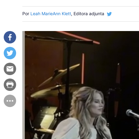
Por
Leah MarieAnn Klett
, Editora adjunta