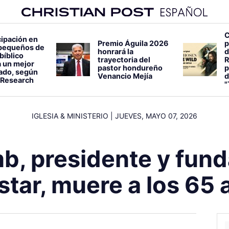
C
cipación en
Premio Águila 2026
p
pequeños de
honrará la
d
bíblico
trayectoria del
R
 un mejor
pastor hondureño
p
lado, según
Venancio Mejía
d
 Research
"
IGLESIA & MINISTERIO
|
JUEVES, MAYO 07, 2026
b, presidente y fun
star, muere a los 65 