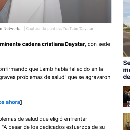
on Network. |
|
Captura de pantalla/YouTube/Daystar
ominente cadena cristiana Daystar
, con sede
Se
onfirmando que Lamb había fallecido en la
me
de
graves problemas de salud" que se agravaron
os ahora
]
lemas de salud que eligió enfrentar
. "A pesar de los dedicados esfuerzos de su