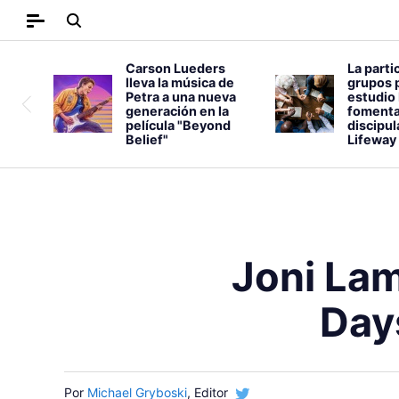
Carson Lueders
La parti
lleva la música de
grupos 
Petra a una nueva
estudio 
generación en la
fomenta
película "Beyond
discipu
Belief"
Lifeway
Joni Lam
Day
Por
Michael Gryboski
, Editor