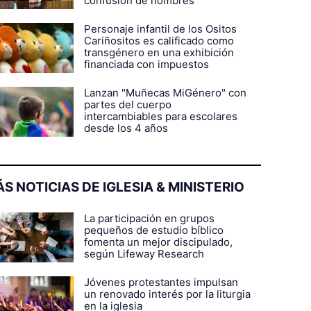
confusión de nombres
Personaje infantil de los Ositos
Cariñositos es calificado como
transgénero en una exhibición
financiada con impuestos
Lanzan "Muñecas MiGénero" con
partes del cuerpo
intercambiables para escolares
desde los 4 años
S NOTICIAS DE IGLESIA & MINISTERIO
La participación en grupos
pequeños de estudio bíblico
fomenta un mejor discipulado,
según Lifeway Research
Jóvenes protestantes impulsan
un renovado interés por la liturgia
en la iglesia