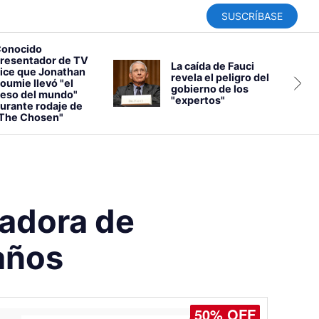
SUSCRÍBASE
onocido
resentador de TV
La caída de Fauci
ice que Jonathan
revela el peligro del
oumie llevó "el
gobierno de los
eso del mundo"
"expertos"
urante rodaje de
The Chosen"
dadora de
años
50% OFF
45% OFF