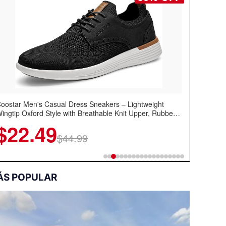
oostar Men's Casual Dress Sneakers – Lightweight
udolla Men's Quick Dry Hiking and Golf Shorts with 3
ingtip Oxford Style with Breathable Knit Upper, Rubber
ipper Pockets
ole & Slip-On Elastic Collar, Business & Walking Shoe
$22.49
$14.84
$44.99
$26.99
ÁS POPULAR