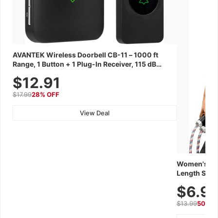
AVANTEK Wireless Doorbell CB-11 – 1000 ft
Range, 1 Button + 1 Plug-In Receiver, 115 dB
Volume, LED Flash, 52 Chimes, Waterproof, 3-
$12.91
Year Battery
$17.99
28% OFF
View Deal
Women's Wor
Length Short
Breathable f
$6.9
Summer We
$13.99
50% O