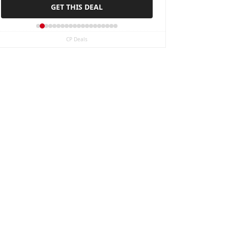
GET THIS DEAL
20 Servings
CP Deals