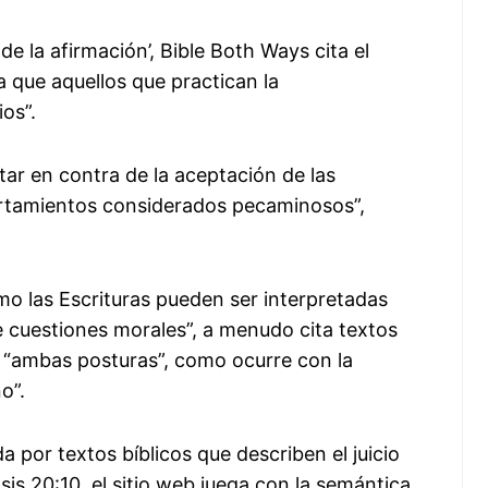
e la afirmación’, Bible Both Ways cita el
a que aquellos que practican la
os”.
ar en contra de la aceptación de las
rtamientos considerados pecaminosos”,
o las Escrituras pueden ser interpretadas
e cuestiones morales”, a menudo cita textos
 “ambas posturas”, como ocurre con la
o”.
a por textos bíblicos que describen el juicio
sis 20:10, el sitio web juega con la semántica