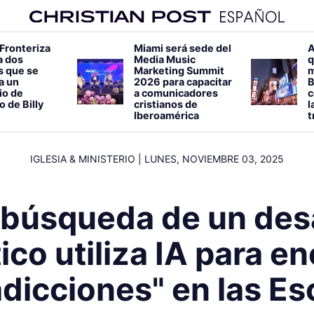
 Fronteriza
Miami será sede del
A
a dos
Media Music
q
s que se
Marketing Summit
m
 a un
2026 para capacitar
B
io de
a comunicadores
c
o de Billy
cristianos de
l
Iberoamérica
t
IGLESIA & MINISTERIO
|
LUNES, NOVIEMBRE 03, 2025
 búsqueda de un desa
co utiliza IA para e
dicciones" en las Es