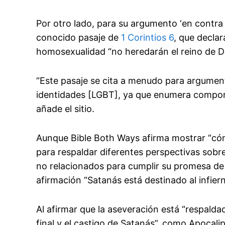
Por otro lado, para su argumento ‘en contra d
conocido pasaje de
1 Corintios 6
, que declar
homosexualidad “no heredarán el reino de Di
“Este pasaje se cita a menudo para argument
identidades [LGBT], ya que enumera compo
añade el sitio.
Aunque Bible Both Ways afirma mostrar “cóm
para respaldar diferentes perspectivas sobr
no relacionados para cumplir su promesa de
afirmación “Satanás está destinado al infiern
Al afirmar que la aseveración está “respaldad
final y el castigo de Satanás”, como Apocalip