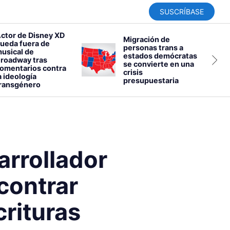
SUSCRÍBASE
ctor de Disney XD
Migración de
ueda fuera de
personas trans a
usical de
estados demócratas
roadway tras
se convierte en una
omentarios contra
crisis
a ideología
presupuestaria
ransgénero
rrollador
ncontrar
crituras