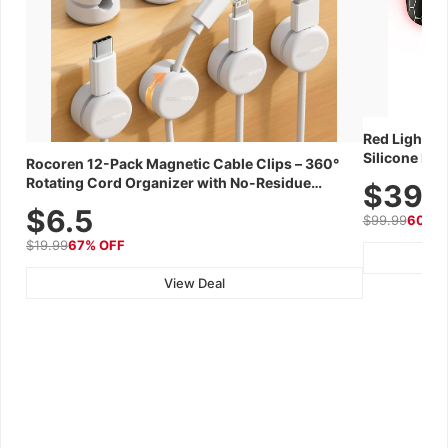
Red Light Th
Silicone Fac
Rocoren 12-Pack Magnetic Cable Clips – 360°
Skincare Dev
Rotating Cord Organizer with No-Residue
$39.
Adhesive, Cord Holder for Desk, Nightstand,
$6.5
$99.99
60% 
Wall, Car & Office, White
$19.99
67% OFF
View Deal