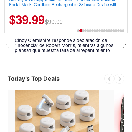
Facial Mask, Cordless Rechargeable Skincare Device with
Elasticity, Athletic Fit Polo for Golf, Tennis, Work & Casual
240 LEDs for Home & Travel
Wear (Runs Small, Size Up)
$39.99
$6.99
$29.99
$99.99
Cindy Clemishire responde a declaración de
Robe
"inocencia" de Robert Morris, mientras algunos
ante
piensan que muestra falta de arrepentimiento
men
Today's Top Deals
❮
❯