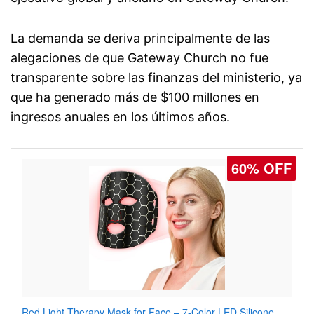
La demanda se deriva principalmente de las
alegaciones de que Gateway Church no fue
transparente sobre las finanzas del ministerio, ya
que ha generado más de $100 millones en
ingresos anuales en los últimos años.
60% OFF
77% OFF
Red Light Therapy Mask for Face – 7-Color LED Silicone
Men's Slim Fit Polo Shirt – Quick Dry Moisture Wicking, High