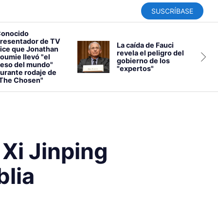
SUSCRÍBASE
onocido
resentador de TV
La caída de Fauci
ice que Jonathan
revela el peligro del
oumie llevó "el
gobierno de los
eso del mundo"
"expertos"
urante rodaje de
The Chosen"
Xi Jinping
blia