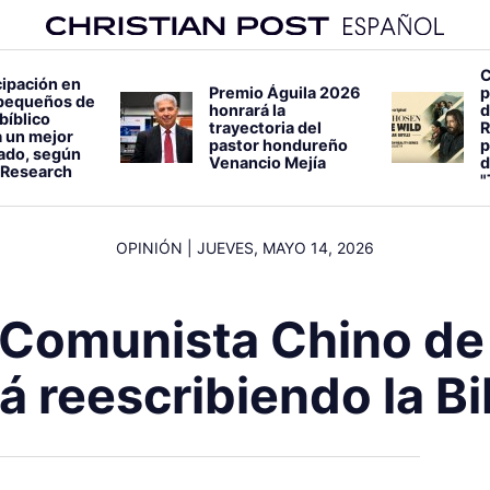
C
cipación en
Premio Águila 2026
p
pequeños de
honrará la
d
bíblico
trayectoria del
R
 un mejor
pastor hondureño
p
lado, según
Venancio Mejía
d
 Research
"
OPINIÓN
|
JUEVES, MAYO 14, 2026
o Comunista Chino de 
á reescribiendo la Bi