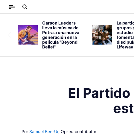
Carson Lueders
La parti
lleva la música de
grupos 
Petra a una nueva
estudio 
generación en la
fomenta
película "Beyond
discipu
Belief"
Lifeway
El Partid
est
Por
Samuel Ben-Ur
, Op-ed contributor