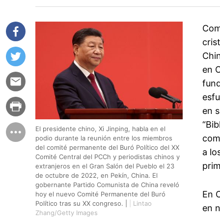
Como
cris
Chin
en C
fun
esfu
en s
“Bib
El presidente chino, Xi Jinping, habla en el
comp
podio durante la reunión entre los miembros
del comité permanente del Buró Político del XX
a lo
Comité Central del PCCh y periodistas chinos y
prim
extranjeros en el Gran Salón del Pueblo el 23
de octubre de 2022, en Pekín, China. El
gobernante Partido Comunista de China reveló
En C
hoy el nuevo Comité Permanente del Buró
Político tras su XX congreso. |
|
Lintao
en n
Zhang/Getty Images