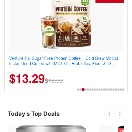
Venture Pal Sugar Free Protein Coffee – Cold Brew Mocha
Instant Iced Coffee with MCT Oil, Probiotics, Fiber & 13
Vitamins, 70mg Caffeine, Keto & Gluten-Free, 20 Servings
$13.29
$18.99
Today's Top Deals
❮
❯