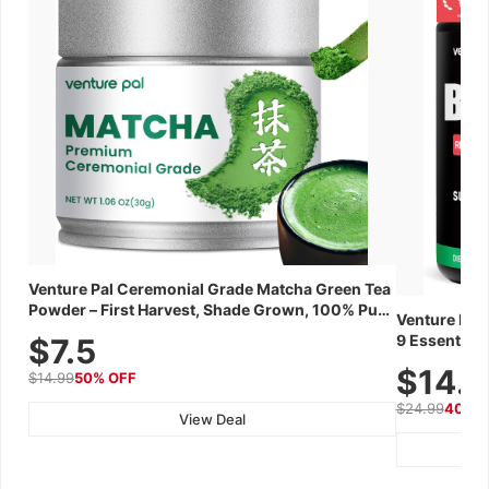
Venture Pal Ceremonial Grade Matcha Green Tea
Powder – First Harvest, Shade Grown, 100% Pure
Venture Pal
with No Additives, Unsweetened, Vegan &
9 Essential 
$7.5
Gluten-Free, 30g Tin
Caffeine, El
$14.
$14.99
50% OFF
Recovery, G
$24.99
40% 
View Deal