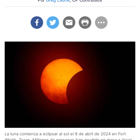
La luna comienza a eclipsar al sol el 8 de abril de 2024 en Fort
Worth, Texas. Millones de personas han acudido en masa a áreas