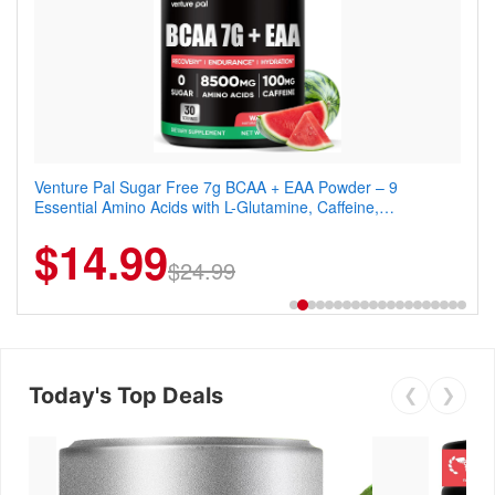
Venture Pal Sugar Free 7g BCAA + EAA Powder – 9
Venture Pal Sugar Free Protein Coffee – Cold Brew Mocha
Essential Amino Acids with L-Glutamine, Caffeine,
Instant Iced Coffee with MCT Oil, Probiotics, Fiber & 13
Electrolytes & Vitamins for Muscle Recovery, Growth &
Vitamins, 70mg Caffeine, Keto & Gluten-Free, 20 Servings
$14.99
$13.29
Hydration
$24.99
$18.99
Today's Top Deals
❮
❯