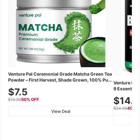
Venture Pal Ceremonial Grade Matcha Green Tea
Powder – First Harvest, Shade Grown, 100% Pure
Venture Pal
with No Additives, Unsweetened, Vegan &
9 Essential 
$7.5
Gluten-Free, 30g Tin
Caffeine, El
$14.
$14.99
50% OFF
Recovery, G
$24.99
40% 
View Deal