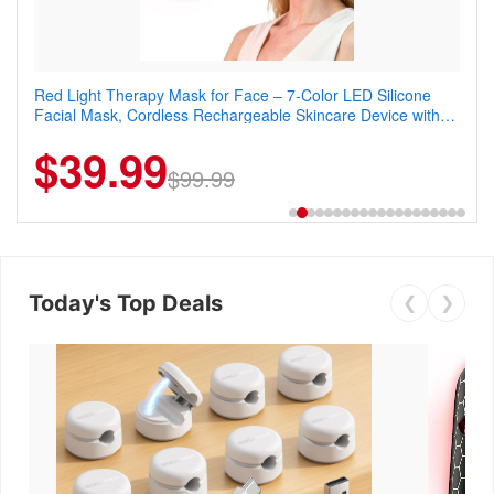
Red Light Therapy Mask for Face – 7-Color LED Silicone
Men's Slim Fit Polo Shirt – Quick Dry Moisture Wicking, High
Facial Mask, Cordless Rechargeable Skincare Device with
Elasticity, Athletic Fit Polo for Golf, Tennis, Work & Casual
240 LEDs for Home & Travel
Wear (Runs Small, Size Up)
$39.99
$6.99
$29.99
$99.99
Today's Top Deals
❮
❯