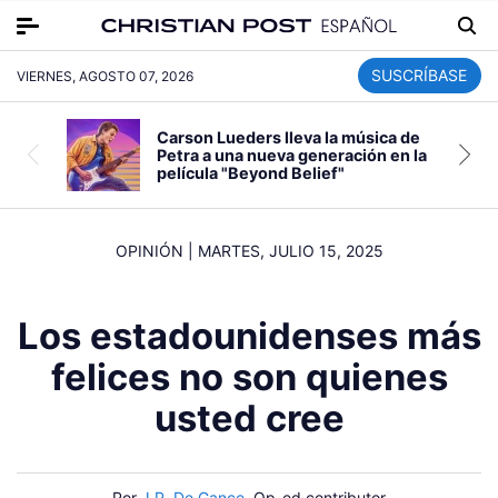
SUSCRÍBASE
VIERNES, AGOSTO 07, 2026
Carson Lueders lleva la música de
Petra a una nueva generación en la
película "Beyond Belief"
OPINIÓN
|
MARTES, JULIO 15, 2025
Los estadounidenses más
felices no son quienes
usted cree
Por
J.P. De Gance
, Op-ed contributor