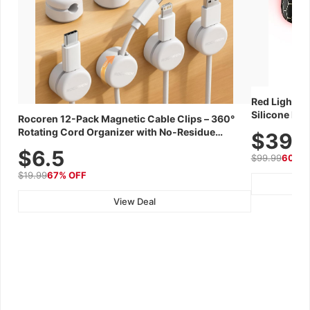
Red Light Th
Silicone Fac
Rocoren 12-Pack Magnetic Cable Clips – 360°
Skincare Dev
Rotating Cord Organizer with No-Residue
$39.
Adhesive, Cord Holder for Desk, Nightstand,
$6.5
$99.99
60% 
Wall, Car & Office, White
$19.99
67% OFF
View Deal