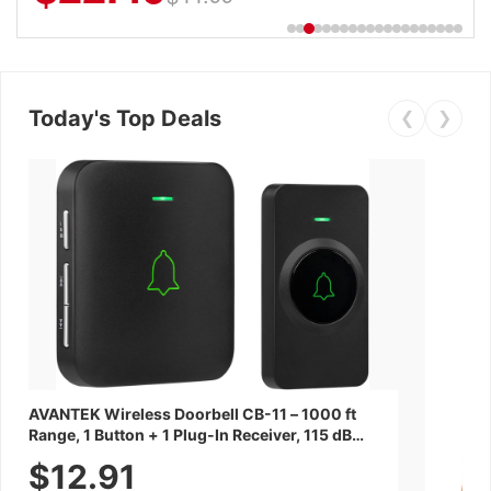
Today's Top Deals
❮
❯
AVANTEK Wireless Doorbell CB-11 – 1000 ft
Range, 1 Button + 1 Plug-In Receiver, 115 dB
Volume, LED Flash, 52 Chimes, Waterproof, 3-
$12.91
Year Battery