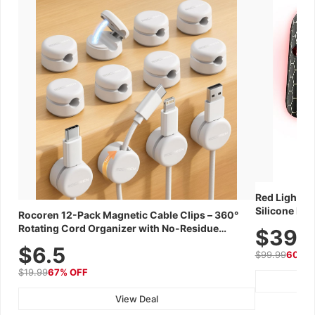
Red Light Th
Silicone Fac
Rocoren 12-Pack Magnetic Cable Clips – 360°
Skincare Dev
Rotating Cord Organizer with No-Residue
$39.
Adhesive, Cord Holder for Desk, Nightstand,
$6.5
$99.99
60% 
Wall, Car & Office, White
$19.99
67% OFF
View Deal