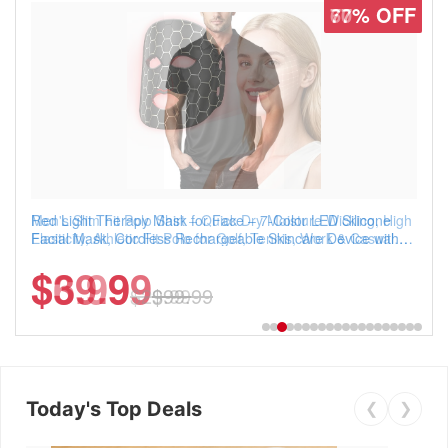
77% OFF
Men's Slim Fit Polo Shirt – Quick Dry Moisture Wicking, High
Elasticity, Athletic Fit Polo for Golf, Tennis, Work & Casual
Wear (Runs Small, Size Up)
$6.99
$29.99
Today's Top Deals
❮
❯