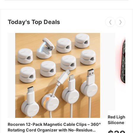
Today's Top Deals
❮
❯
Red Light Th
Silicone Fac
Rocoren 12-Pack Magnetic Cable Clips – 360°
Skincare Dev
Rotating Cord Organizer with No-Residue