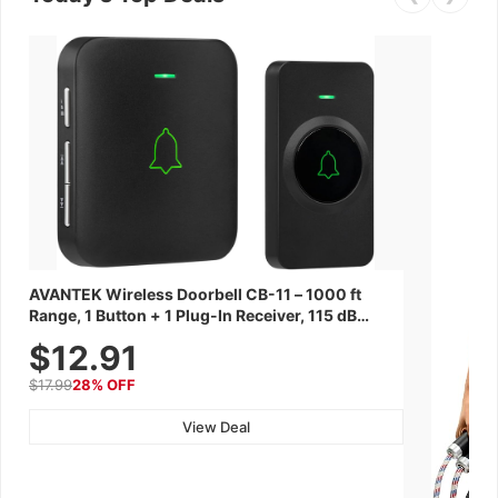
AVANTEK Wireless Doorbell CB-11 – 1000 ft
Range, 1 Button + 1 Plug-In Receiver, 115 dB
Volume, LED Flash, 52 Chimes, Waterproof, 3-
$12.91
Year Battery
$17.99
28% OFF
View Deal