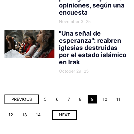
opiniones, según una
encuesta
November 3, 25
"Una señal de
esperanza": reabren
iglesias destruidas
por el estado islámico
en Irak
October 29, 25
PREVIOUS
5
6
7
8
9
10
11
12
13
14
NEXT