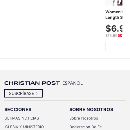
Women's Wor
Length Short
Breathable f
$6.9
Summer We
$13.99
50% O
SUSCRÍBASE
SECCIONES
SOBRE NOSOTROS
ULTIMAS NOTICIAS
Sobre Nosotros
IGLESIA Y MINISTERIO
Declaración De Fe