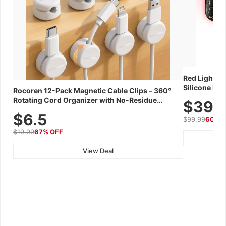
Red Light Th
Silicone Fac
Rocoren 12-Pack Magnetic Cable Clips – 360°
Skincare Dev
Rotating Cord Organizer with No-Residue
$39.
Adhesive, Cord Holder for Desk, Nightstand,
$6.5
$99.99
60% 
Wall, Car & Office, White
$19.99
67% OFF
View Deal