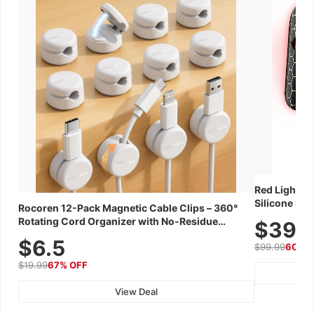
Red Light Th
Silicone Fac
Rocoren 12-Pack Magnetic Cable Clips – 360°
Skincare Dev
Rotating Cord Organizer with No-Residue
$39.
Adhesive, Cord Holder for Desk, Nightstand,
$6.5
$99.99
60% 
Wall, Car & Office, White
$19.99
67% OFF
View Deal