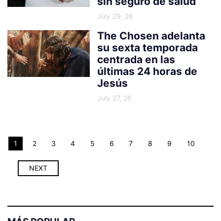
sin seguro de salud
July 29, 26
The Chosen adelanta
su sexta temporada
centrada en las
últimas 24 horas de
Jesús
July 27, 26
1
2
3
4
5
6
7
8
9
10
NEXT