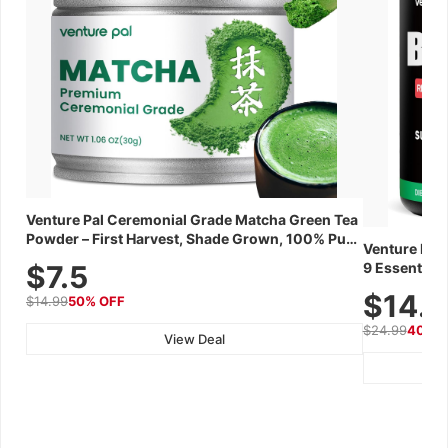
Venture Pal Ceremonial Grade Matcha Green Tea
Powder – First Harvest, Shade Grown, 100% Pure
Venture Pal
with No Additives, Unsweetened, Vegan &
9 Essential 
$7.5
Gluten-Free, 30g Tin
Caffeine, El
$14.
$14.99
50% OFF
Recovery, G
$24.99
40% 
View Deal