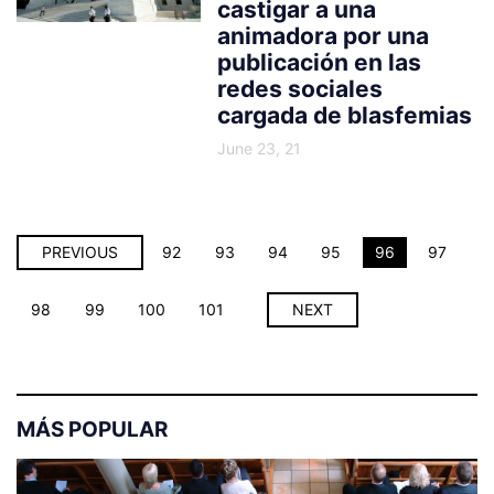
castigar a una
animadora por una
publicación en las
redes sociales
cargada de blasfemias
June 23, 21
PREVIOUS
92
93
94
95
96
97
98
99
100
101
NEXT
MÁS POPULAR