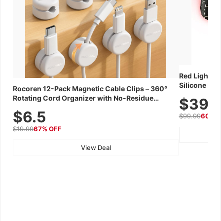
Red Light Th
Silicone Fac
Rocoren 12-Pack Magnetic Cable Clips – 360°
Skincare Dev
Rotating Cord Organizer with No-Residue
$39.
Adhesive, Cord Holder for Desk, Nightstand,
$6.5
$99.99
60% 
Wall, Car & Office, White
$19.99
67% OFF
View Deal