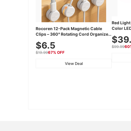
Red Light
Color LED
Rocoren 12-Pack Magnetic Cable
Cordless
Clips – 360° Rotating Cord Organizer
$39
Device wi
with No-Residue Adhesive, Cord
$6.5
Travel
Holder for Desk, Nightstand, Wall, Car
$99.99
60
& Office, White
$19.99
67% OFF
View Deal