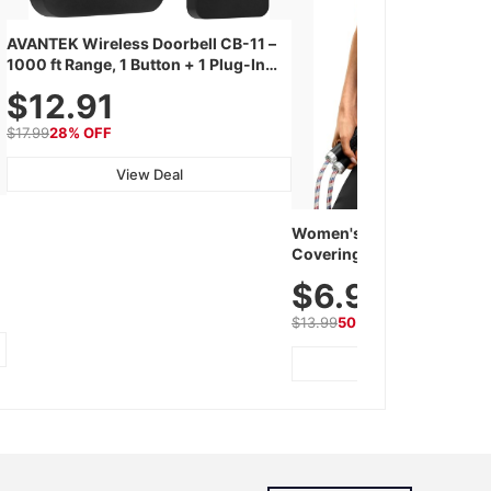
AVANTEK Wireless Doorbell CB-11 –
1000 ft Range, 1 Button + 1 Plug-In
Receiver, 115 dB Volume, LED Flash,
$12.91
52 Chimes, Waterproof, 3-Year
Battery
$17.99
28% OFF
View Deal
Women's Workout Shirts 
Covering Length Short Slee
k
Tops, Lightweight & Breath
$6.99
Athletic, Hiking, Running
Wear
$13.99
50% OFF
View Deal