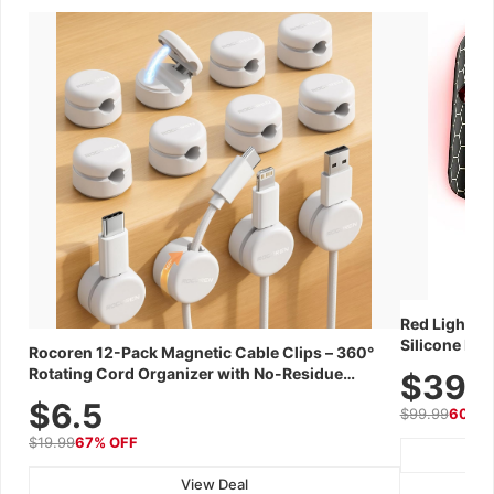
Red Light Th
Silicone Fac
Rocoren 12-Pack Magnetic Cable Clips – 360°
Skincare Dev
Rotating Cord Organizer with No-Residue
$39.
Adhesive, Cord Holder for Desk, Nightstand,
$6.5
$99.99
60% 
Wall, Car & Office, White
$19.99
67% OFF
View Deal