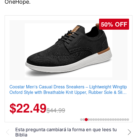
OneHope.
50% OFF
Coostar Men's Casual Dress Sneakers – Lightweight Wingtip
Oxford Style with Breathable Knit Upper, Rubber Sole & Slip-
On Elastic Collar, Business & Walking Shoe
$22.49
$44.99
Esta pregunta cambiará la forma en que lees tu
Aume
Biblia
jóve