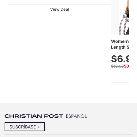
View Deal
Women's Wor
Length Short
Breathable f
$6.9
Summer We
$13.99
50% O
SUSCRÍBASE