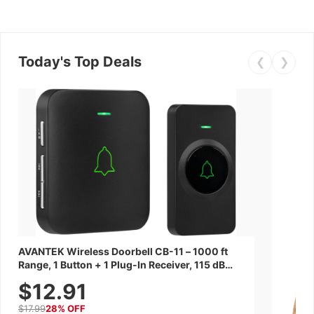
Today's Top Deals
❮
❯
AVANTEK Wireless Doorbell CB-11 – 1000 ft
Range, 1 Button + 1 Plug-In Receiver, 115 dB
Volume, LED Flash, 52 Chimes, Waterproof, 3-
$12.91
Year Battery
$17.99
28% OFF