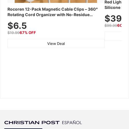
Red Light Th
Silicone Fac
Rocoren 12-Pack Magnetic Cable Clips – 360°
Skincare Dev
Rotating Cord Organizer with No-Residue
$39.
Adhesive, Cord Holder for Desk, Nightstand,
$6.5
$99.99
60% 
Wall, Car & Office, White
$19.99
67% OFF
View Deal