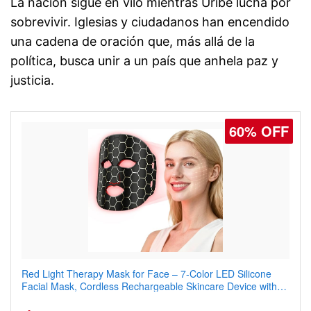
La nación sigue en vilo mientras Uribe lucha por
sobrevivir. Iglesias y ciudadanos han encendido
una cadena de oración que, más allá de la
política, busca unir a un país que anhela paz y
justicia.
60% OFF
77% OFF
Red Light Therapy Mask for Face – 7-Color LED Silicone
Men's Slim Fit Polo Shirt – Quick Dry Moisture Wicking, High
Facial Mask, Cordless Rechargeable Skincare Device with
Elasticity, Athletic Fit Polo for Golf, Tennis, Work & Casual
240 LEDs for Home & Travel
Wear (Runs Small, Size Up)