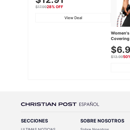
Battery
$17.99
28% OFF
View Deal
Women's 
Covering 
Tops, Lig
$6.
Athletic,
Wear
$13.99
50
SECCIONES
SOBRE NOSOTROS
ULTIMAS NOTICIAS
Sobre Nosotros