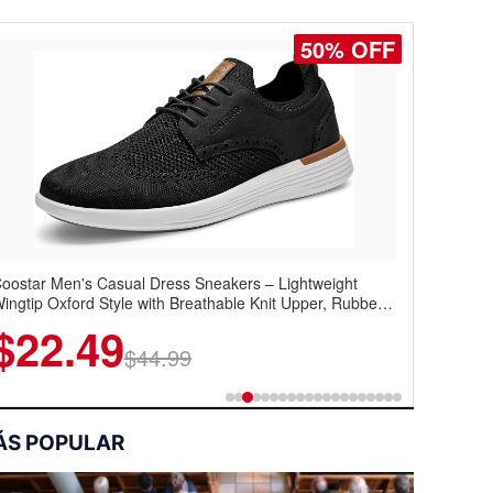
50% OFF
oostar Men's Casual Dress Sneakers – Lightweight
ingtip Oxford Style with Breathable Knit Upper, Rubber
ole & Slip-On Elastic Collar, Business & Walking Shoe
$22.49
$44.99
ÁS POPULAR