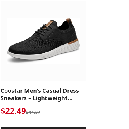
Coostar Men's Casual Dress
Sneakers – Lightweight
Wingtip Oxford Style with
$22.49
Breathable Knit Upper,
$44.99
Rubber Sole & Slip-On Elastic
Collar, Business & Walking