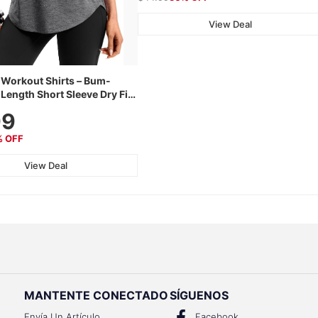
View Deal
Workout Shirts – Bum-
Length Short Sleeve Dry Fit
htweight & Breathable for
99
 Hiking, Running & Summer
% OFF
View Deal
MANTENTE CONECTADO
SÍGUENOS
Envía Un Artículo
Facebook