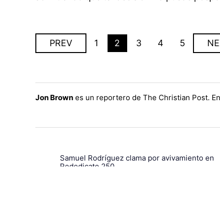
PREV
1
2
3
4
5
NE
Jon Brown
es un reportero de The Christian Post. En
Samuel Rodríguez clama por avivamiento en
Rededicate 250