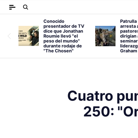
Conocido
Patrulla
presentador de TV
arresta 
dice que Jonathan
pastore
Roumie llevó "el
dirigían
peso del mundo"
seminar
durante rodaje de
liderazg
"The Chosen"
Graham
Cuatro pu
250: "O