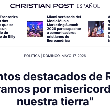
 Fronteriza
Miami será sede del
A
a dos
Media Music
q
s que se
Marketing Summit
m
 a un
2026 para capacitar
B
io de
a comunicadores
c
o de Billy
cristianos de
l
Iberoamérica
t
POLITICA
|
DOMINGO, MAYO 17, 2026
ntos destacados de 
ramos por misericord
nuestra tierra"