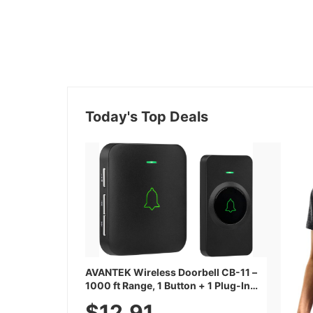
Today's Top Deals
AVANTEK Wireless Doorbell CB-11 –
1000 ft Range, 1 Button + 1 Plug-In
Receiver, 115 dB Volume, LED Flash,
$12.91
52 Chimes, Waterproof, 3-Year