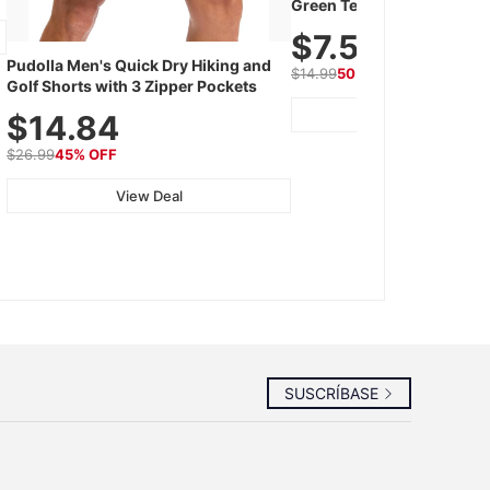
Green Tea Powder – First H
Shade Grown, 100% Pure 
$7.5
Additives, Unsweetened, 
Pudolla Men's Quick Dry Hiking and
Gluten-Free, 30g Tin
$14.99
50% OFF
Golf Shorts with 3 Zipper Pockets
View Deal
$14.84
$26.99
45% OFF
View Deal
SUSCRÍBASE