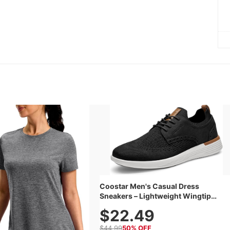
Coostar Men's Casual Dress
Sneakers – Lightweight Wingtip
Oxford Style with Breathable Knit
$22.49
Upper, Rubber Sole & Slip-On Elastic
Collar, Business & Walking Shoe
$44.99
50% OFF