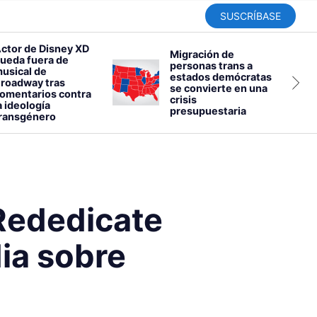
SUSCRÍBASE
ctor de Disney XD
Migración de
ueda fuera de
personas trans a
usical de
estados demócratas
roadway tras
se convierte en una
omentarios contra
crisis
a ideología
presupuestaria
ransgénero
Rededicate
ia sobre