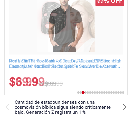
77% OFF
Men's Slim Fit Polo Shirt – Quick Dry Moisture Wicking, High
Elasticity, Athletic Fit Polo for Golf, Tennis, Work & Casual
Wear (Runs Small, Size Up)
$6.99
$29.99
Cantidad de estadounidenses con una
Gen 
cosmovisión bíblica sigue siendo críticamente
posi
bajo, Generación Z registra un 1 %