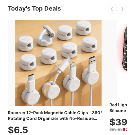
Today's Top Deals
❮
❯
Red Light Th
Silicone Fac
Rocoren 12-Pack Magnetic Cable Clips – 360°
Skincare Dev
Rotating Cord Organizer with No-Residue
$39.
Adhesive, Cord Holder for Desk, Nightstand,
$6.5
$99.99
60% 
Wall, Car & Office, White