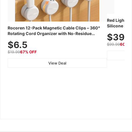
Red Light Th
Silicone Fac
Rocoren 12-Pack Magnetic Cable Clips – 360°
Skincare Dev
Rotating Cord Organizer with No-Residue
$39.
Adhesive, Cord Holder for Desk, Nightstand,
$6.5
$99.99
60% 
Wall, Car & Office, White
$19.99
67% OFF
View Deal