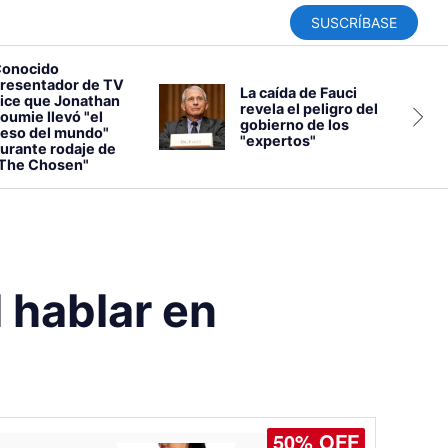
SUSCRÍBASE
onocido
resentador de TV
La caída de Fauci
ice que Jonathan
revela el peligro del
oumie llevó "el
gobierno de los
eso del mundo"
"expertos"
urante rodaje de
The Chosen"
 hablar en
50% OFF
50% OFF