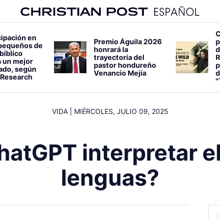
C
cipación en
Premio Águila 2026
p
pequeños de
honrará la
d
bíblico
trayectoria del
R
 un mejor
pastor hondureño
p
lado, según
Venancio Mejía
d
 Research
"
VIDA
|
MIÉRCOLES, JULIO 09, 2025
atGPT interpretar el
lenguas?