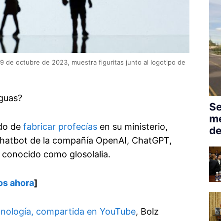
9 de octubre de 2023, muestra figuritas junto al logotipo de
nguas?
Se
me
ado de
fabricar profecías
en su ministerio,
de
chatbot de la compañía OpenAI, ChatGPT,
n conocido como glosolalia.
os ahora
]
ecnología, compartida en YouTube
, Bolz