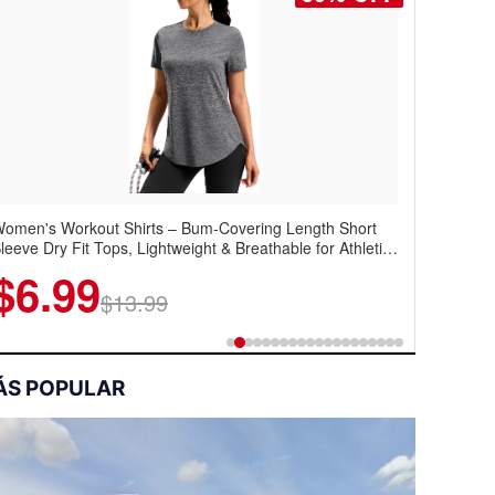
omen's Workout Shirts – Bum-Covering Length Short
oostar Men's Casual Dress Sneakers – Lightweight
leeve Dry Fit Tops, Lightweight & Breathable for Athletic,
ingtip Oxford Style with Breathable Knit Upper, Rubber
iking, Running & Summer Wear
ole & Slip-On Elastic Collar, Business & Walking Shoe
$6.99
$22.49
$13.99
$44.99
ÁS POPULAR