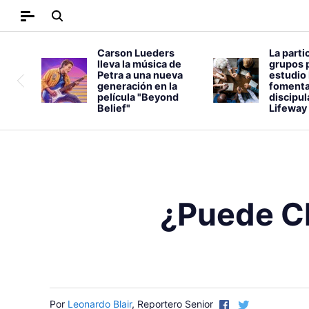
Carson Lueders
La parti
lleva la música de
grupos 
Petra a una nueva
estudio 
generación en la
fomenta
película "Beyond
discipu
Belief"
Lifeway
¿Puede Ch
Por
Leonardo Blair
, Reportero Senior