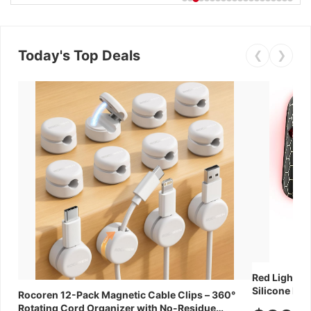
Today's Top Deals
❮
❯
Red Light Th
Silicone Fac
Rocoren 12-Pack Magnetic Cable Clips – 360°
Skincare Dev
Rotating Cord Organizer with No-Residue