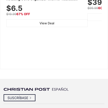
$39.
Adhesive, Cord Holder for Desk, Nightstand,
$6.5
$99.99
60% 
Wall, Car & Office, White
$19.99
67% OFF
View Deal
SUSCRÍBASE