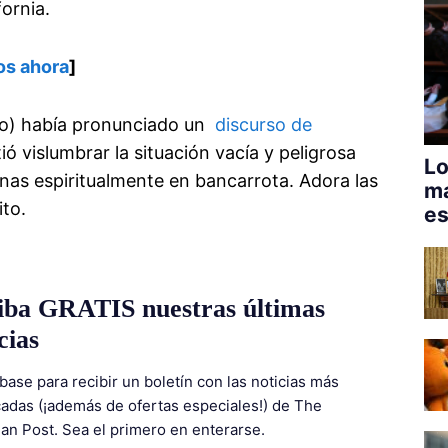
fornia.
os ahora
]
ano) había pronunciado un
discurso de
 vislumbrar la situación vacía y peligrosa
Lo
onas espiritualmente en bancarrota. Adora las
má
ito.
es
iba GRATIS nuestras últimas
cias
base para recibir un boletín con las noticias más
adas (¡además de ofertas especiales!) de The
ian Post. Sea el primero en enterarse.