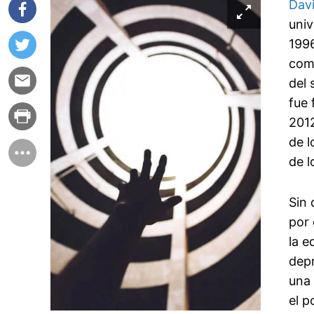
Davi
univ
1996
como
del 
fue 
2012
de l
de l
Sin
por 
la e
depr
una 
el p