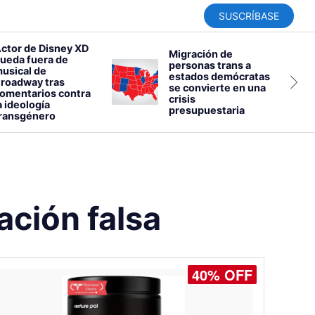
SUSCRÍBASE
ctor de Disney XD
Migración de
ueda fuera de
personas trans a
usical de
estados demócratas
roadway tras
se convierte en una
omentarios contra
crisis
a ideología
presupuestaria
ransgénero
ación falsa
40% OFF
30% OFF