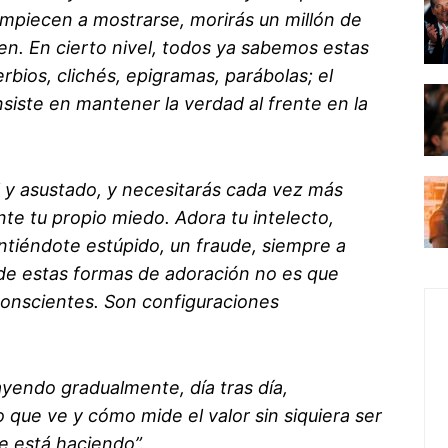
empiecen a mostrarse, morirás un millón de
n. En cierto nivel, todos ya sabemos estas
bios, clichés, epigramas, parábolas; el
nsiste en mantener la verdad al frente en la
l y asustado, y necesitarás cada vez más
e tu propio miedo. Adora tu intelecto,
intiéndote estúpido, un fraude, siempre a
 de estas formas de adoración no es que
conscientes. Son configuraciones
ayendo gradualmente, día tras día,
 que ve y cómo mide el valor sin siquiera ser
e está haciendo”.