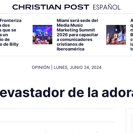
 Fronteriza
Miami será sede del
A
a dos
Media Music
q
s que se
Marketing Summit
m
 a un
2026 para capacitar
B
io de
a comunicadores
c
o de Billy
cristianos de
l
Iberoamérica
t
OPINIÓN
|
LUNES, JUNIO 24, 2024
devastador de la ador