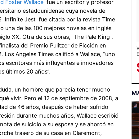
d Foster Wallace
fue un escritor y profesor
ersitario estadounidense cuya novela de
 Infinite Jest fue citada por la revista Time
 una de las 100 mejores novelas en inglés
siglo XX. Otra de sus obras, The Pale King ,
finalista del Premio Pulitzer de Ficción en
V
V
E
M
. Los Angeles Times calificó a Wallace, “uno
E
&
os escritores más influyentes e innovadores
H
S
os últimos 20 años”.
 duda, un hombre que parecía tener mucho
M
qué vivir. Pero el 12 de septiembre de 2008, a
dad de 46 años, después de haber sufrido
esión durante muchos años, Wallace escribió
nota de suicidio a su esposa y se ahorcó en
orche trasero de su casa en Claremont,