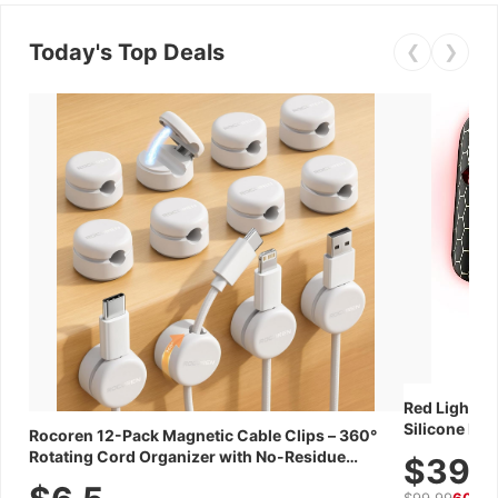
Today's Top Deals
❮
❯
Red Light Th
Silicone Fac
Rocoren 12-Pack Magnetic Cable Clips – 360°
Skincare Dev
Rotating Cord Organizer with No-Residue
$39.
Adhesive, Cord Holder for Desk, Nightstand,
$99.99
60% 