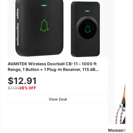
AVANTEK Wireless Doorbell CB-11 – 1000 ft
Range, 1 Button + 1 Plug-In Receiver, 115 dB
Volume, LED Flash, 52 Chimes, Waterproof, 3-
$12.91
Year Battery
$17.99
28% OFF
View Deal
Women's Wor