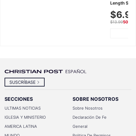
Length Short
Breathable f
$6.9
Summer We
$13.99
50% O
SUSCRÍBASE
SECCIONES
SOBRE NOSOTROS
ULTIMAS NOTICIAS
Sobre Nosotros
IGLESIA Y MINISTERIO
Declaración De Fe
AMERICA LATINA
General
MUNDO
Politica De Permisos