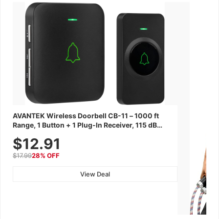
AVANTEK Wireless Doorbell CB-11 – 1000 ft
Range, 1 Button + 1 Plug-In Receiver, 115 dB
Volume, LED Flash, 52 Chimes, Waterproof, 3-
$12.91
Year Battery
$17.99
28% OFF
View Deal