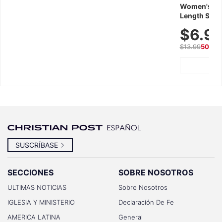
Women's Wor
Length Short
Breathable f
$6.9
Summer We
$13.99
50% O
SUSCRÍBASE
SECCIONES
SOBRE NOSOTROS
ULTIMAS NOTICIAS
Sobre Nosotros
IGLESIA Y MINISTERIO
Declaración De Fe
AMERICA LATINA
General