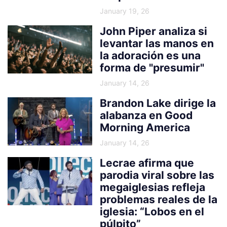
January 19, 26
John Piper analiza si
levantar las manos en
la adoración es una
forma de "presumir"
January 14, 26
Brandon Lake dirige la
alabanza en Good
Morning America
January 14, 26
Lecrae afirma que
parodia viral sobre las
megaiglesias refleja
problemas reales de la
iglesia: “Lobos en el
púlpito”