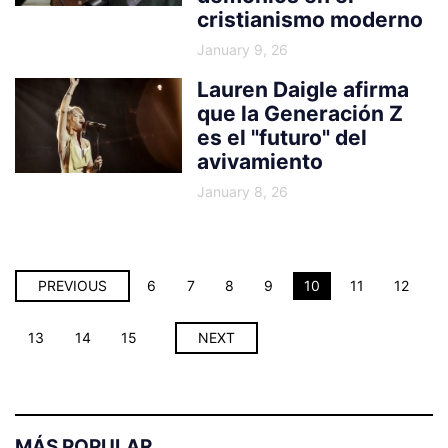
cristianismo moderno
January 9, 26
Lauren Daigle afirma
que la Generación Z
es el "futuro" del
avivamiento
January 8, 26
PREVIOUS
6
7
8
9
10
11
12
13
14
15
NEXT
MÁS POPULAR