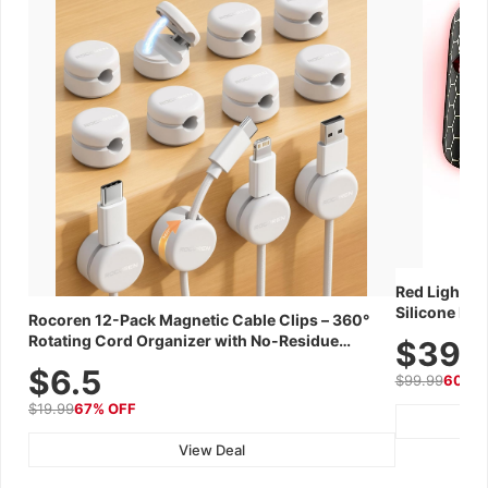
Red Light Th
Silicone Fac
Rocoren 12-Pack Magnetic Cable Clips – 360°
Skincare Dev
Rotating Cord Organizer with No-Residue
$39.
Adhesive, Cord Holder for Desk, Nightstand,
$6.5
$99.99
60% 
Wall, Car & Office, White
$19.99
67% OFF
View Deal