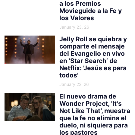
a los Premios
Movieguide a la Fe y
los Valores
January 23, 26
Jelly Roll se quiebra y
comparte el mensaje
del Evangelio en vivo
en ‘Star Search’ de
Netflix: 'Jesús es para
todos'
January 22, 26
El nuevo drama de
Wonder Project, ‘It’s
Not Like That’, muestra
que la fe no elimina el
duelo, ni siquiera para
los pastores