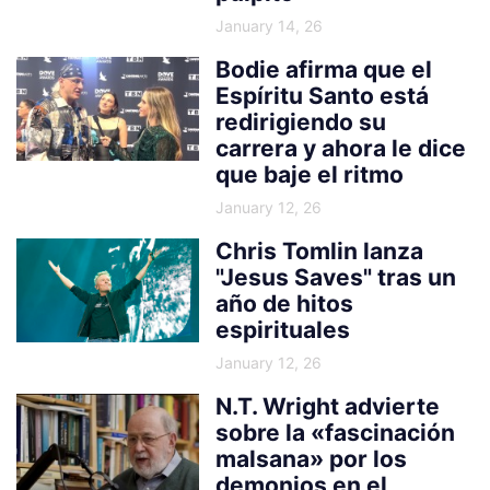
January 14, 26
Bodie afirma que el
Espíritu Santo está
redirigiendo su
carrera y ahora le dice
que baje el ritmo
January 12, 26
Chris Tomlin lanza
"Jesus Saves" tras un
año de hitos
espirituales
January 12, 26
N.T. Wright advierte
sobre la «fascinación
malsana» por los
demonios en el