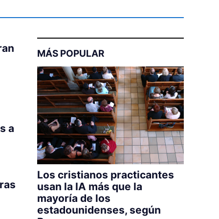
ran
MÁS POPULAR
s a
Los cristianos practicantes
tras
usan la IA más que la
mayoría de los
estadounidenses, según