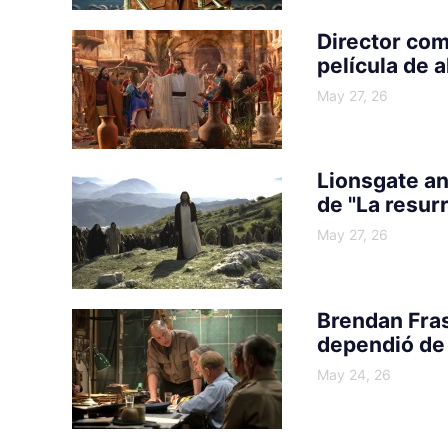
Director com
película de 
May 27, 26
Lionsgate an
de "La resur
May 27, 26
Brendan Fras
dependió de 
May 24, 26