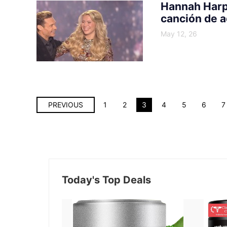
Hannah Harpe
canción de a
May 12, 26
PREVIOUS
1
2
3
4
5
6
7
Today's Top Deals