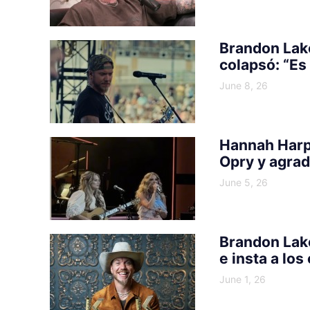
Brandon Lake
colapsó: “Es
June 8, 26
Hannah Harp
Opry y agrad
June 5, 26
Brandon Lak
e insta a los
June 1, 26