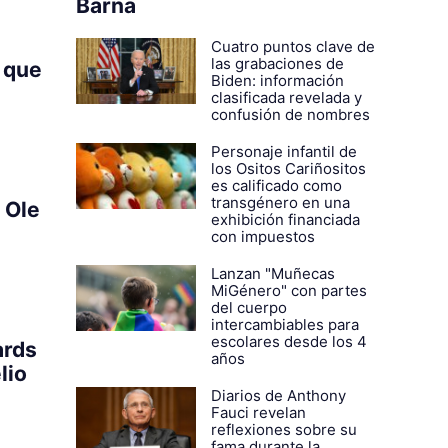
Barna
Cuatro puntos clave de
las grabaciones de
 que
Biden: información
clasificada revelada y
confusión de nombres
Personaje infantil de
los Ositos Cariñositos
es calificado como
transgénero en una
 Ole
exhibición financiada
con impuestos
Lanzan "Muñecas
MiGénero" con partes
del cuerpo
intercambiables para
escolares desde los 4
ards
años
lio
Diarios de Anthony
Fauci revelan
reflexiones sobre su
fama durante la