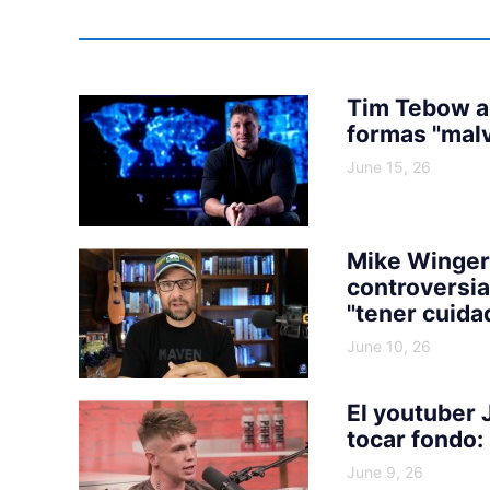
Tim Tebow a
formas "malv
June 15, 26
Mike Winger 
controversia
"tener cuida
June 10, 26
El youtuber 
tocar fondo: 
June 9, 26