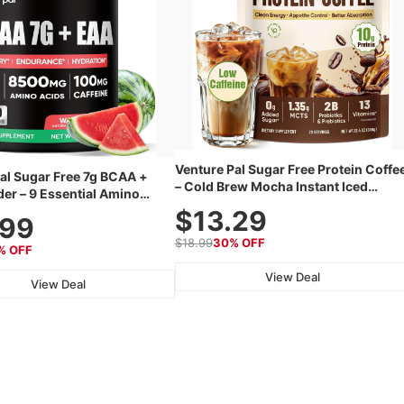
Venture Pal Sugar Free Protein Coffe
al Sugar Free 7g BCAA +
– Cold Brew Mocha Instant Iced
er – 9 Essential Amino
Coffee with MCT Oil, Probiotics, Fibe
h L-Glutamine, Caffeine,
$13.29
.99
& 13 Vitamins, 70mg Caffeine, Keto &
tes & Vitamins for Muscle
Gluten-Free, 20 Servings
$18.99
30% OFF
, Growth & Hydration
% OFF
View Deal
View Deal