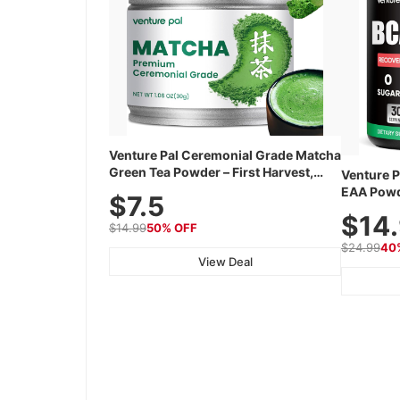
Venture Pal Ceremonial Grade Matcha
Green Tea Powder – First Harvest,
Venture P
Shade Grown, 100% Pure with No
EAA Powd
$7.5
Additives, Unsweetened, Vegan &
Acids wit
$14
Gluten-Free, 30g Tin
Electroly
$14.99
50% OFF
Recovery
$24.99
40
View Deal