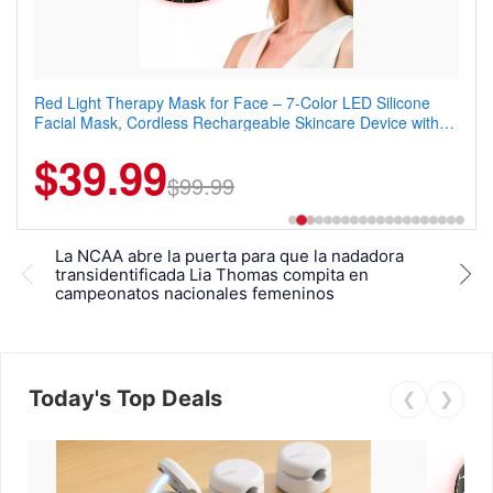
Red Light Therapy Mask for Face – 7-Color LED Silicone
Men's Slim Fit Polo Shirt – Quick Dry Moisture Wicking, High
Facial Mask, Cordless Rechargeable Skincare Device with
Elasticity, Athletic Fit Polo for Golf, Tennis, Work & Casual
240 LEDs for Home & Travel
Wear (Runs Small, Size Up)
$39.99
$6.99
$29.99
$99.99
La NCAA abre la puerta para que la nadadora
Univ
transidentificada Lia Thomas compita en
a Li
campeonatos nacionales femeninos
nad
Today's Top Deals
❮
❯