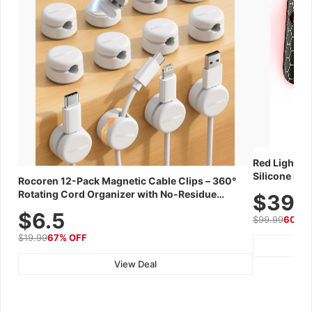
Red Light Th
Silicone Fac
Rocoren 12-Pack Magnetic Cable Clips – 360°
Skincare Dev
Rotating Cord Organizer with No-Residue
$39.
Adhesive, Cord Holder for Desk, Nightstand,
$6.5
$99.99
60% 
Wall, Car & Office, White
$19.99
67% OFF
View Deal