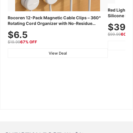
Red Light Th
Silicone Fac
Rocoren 12-Pack Magnetic Cable Clips – 360°
Skincare Dev
Rotating Cord Organizer with No-Residue
$39.
Adhesive, Cord Holder for Desk, Nightstand,
$6.5
$99.99
60% 
Wall, Car & Office, White
$19.99
67% OFF
View Deal